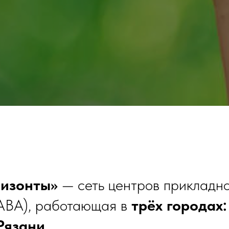
ризонты»
— сеть центров прикладн
(ABA), работающая в
трёх городах
Рязани
.