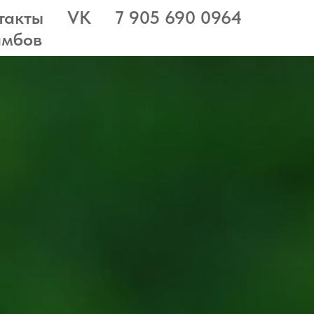
такты
VK
7 905 690 0964
амбов