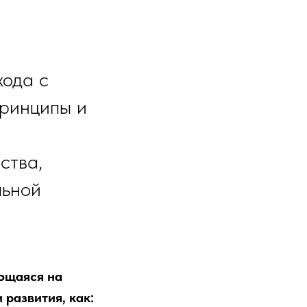
хода с
принципы и
ства,
льной
ющаяся на
 развития, как: