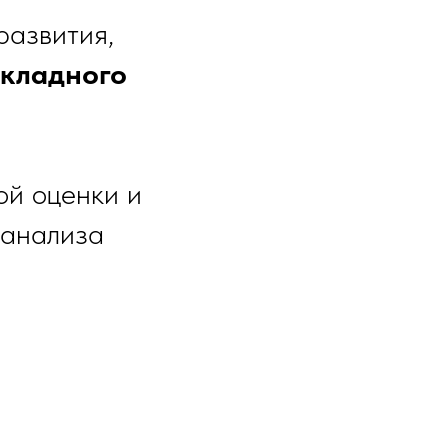
развития,
икладного
ой оценки и
 анализа