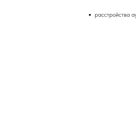
расстройства ау
задержка психо
синдром дефици
обсессивно-ком
оппозиционно в
Также мы помога
диагнозов, но е
организации ил
булингу.
Мы работаем тол
проходят в рамк
как индивидуаль