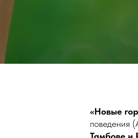
«Новые го
поведения 
Тамбове и 