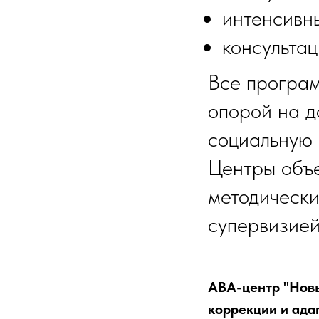
интенсивн
консультац
Все програм
опорой на д
социальную 
Центры объе
методическ
супервизией
АВА-центр "Новы
коррекции и адап